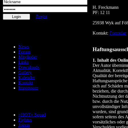
H. Freckmann
PF: 12 11
Regist
25938 Wyk auf Fö
Kontakt:
Formular
News
Haftungsaussc
Forum
Mitglieder
1. Inhalt des Onli
Links
Der Autor übernimm
Downloads
Aktualität, Korrekth
Gallery
Qualität der bereitg
Kalender
Haftungsansprüche
Kontakt
sich auf Schäden mat
Impressum
beziehen, die durc
Nichtnutzung der d
bzw. durch die Nut
unvollständiger Inf
wurden, sind grunds
=HOT= Squad
sofern seitens des 
Fightus
vorsätzliches oder g
Joinus
Verschulden vorlieg