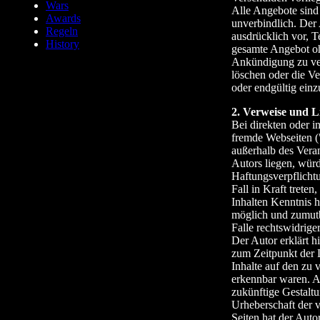
Wars
Alle Angebote sind
Awards
unverbindlich. Der 
Regeln
ausdrücklich vor, T
History
gesamte Angebot o
Ankündigung zu ver
löschen oder die Ve
oder endgültig einzu
2. Verweise und L
Bei direkten oder i
fremde Webseiten (
außerhalb des Vera
Autors liegen, würd
Haftungsverpflicht
Fall in Kraft trete
Inhalten Kenntnis h
möglich und zumut
Falle rechtswidrige
Der Autor erklärt h
zum Zeitpunkt der L
Inhalte auf den zu 
erkennbar waren. A
zukünftige Gestaltu
Urheberschaft der v
Seiten hat der Autor