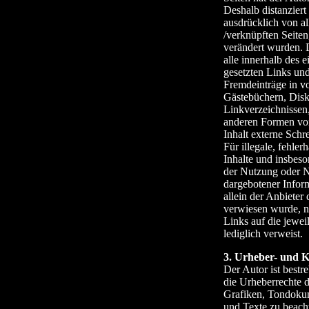
Deshalb distanziert 
ausdrücklich von all
/verknüpften Seiten
verändert wurden. D
alle innerhalb des 
gesetzten Links un
Fremdeinträge in v
Gästebüchern, Disk
Linkverzeichnissen,
anderen Formen vo
Inhalt externe Schr
Für illegale, fehler
Inhalte und insbeso
der Nutzung oder N
dargebotener Inform
allein der Anbieter 
verwiesen wurde, ni
Links auf die jewei
lediglich verweist.
3. Urheber- und 
Der Autor ist bestre
die Urheberrechte 
Grafiken, Tondoku
und Texte zu beacht