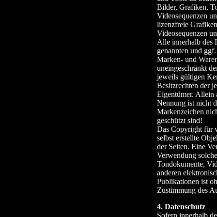
Bilder, Grafiken, 
Videosequenzen und
lizenzfreie Grafik
Videosequenzen und
Alle innerhalb des 
genannten und ggf. 
Marken- und Waren
uneingeschränkt d
jeweils gültigen K
Besitzrechten der j
Eigentümer. Allein
Nennung ist nicht d
Markenzeichen nich
geschützt sind!
Das Copyright für v
selbst erstellte Obj
der Seiten. Eine Ve
Verwendung solche
Tondokumente, Vid
anderen elektronis
Publikationen ist o
Zustimmung des Auto
4. Datenschutz
Sofern innerhalb de